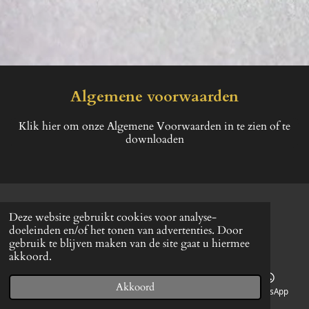
Algemene voorwaarden
Klik hier om onze Algemene Voorwaarden in te zien of te
downloaden
© 2021 - 2026 Smart-robot.be
Deze website gebruikt cookies voor analyse-
Powered by
JouwWeb
doeleinden en/of het tonen van advertenties. Door
gebruik te blijven maken van de site gaat u hiermee
akkoord.
Akkoord
E-mailadres
Telefoonnummer
Kaart
WhatsApp