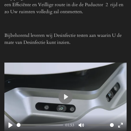
een Efficiënte en Veillige route in die de Puductor 2 rijd en
zo Uw ruimten volledig zal ontsmetten.
Bijbehorend leveren wij Desinfectie testen aan waarin U de
mate van Desinfectie kunt inzien.
P
l
a
01:53
y