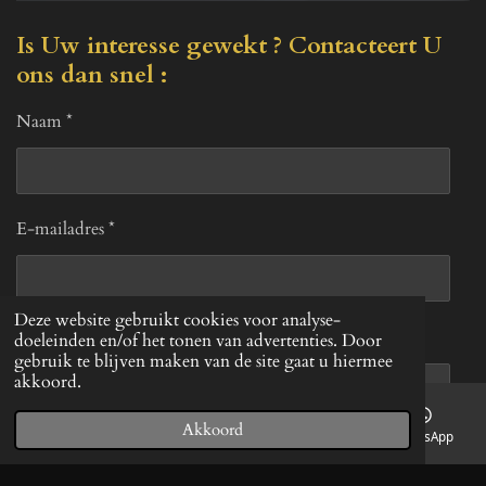
P
M
E
l
u
n
Is Uw interesse gewekt ? Contacteert U
a
t
t
ons dan snel :
y
e
e
r
Naam *
f
u
l
E-mailadres *
l
s
c
Deze website gebruikt cookies voor analyse-
r
Bericht *
doeleinden en/of het tonen van advertenties. Door
e
gebruik te blijven maken van de site gaat u hiermee
akkoord.
e
n
Akkoord
E-mailadres
Telefoonnummer
Kaart
WhatsApp